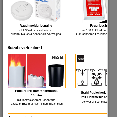
Kleben
StempelShop
Korrigieren
Schreibtisch & mehr
Koffer & Taschen
Werbemittel
Ordnungsmittel
Rauchmelder Longlife
Feuerlöschdecke
inkl. 3 Volt Lithium Batterie,
aus 100 % Glasfaser, mit Sc
IT - Multimedia
erkennt Rauch & sendet ein Alarmsignal
zum schnellen Ersticken von B
Brände verhindern!
Audio, Video & TV
Rechnerbauteile
Batterien & Akkus
Reinigung & Pflege
Speichermedien
Stromversorgung
Farb-Bänder & Rollen
Smartphone-Zubehör
Gaming Zubehör
Tablet-Zubehör
HDMI-Produkte
Telekommunikation
Kabel & Adapter
Tinte
Papierkorb, flammhemmend,
Zubehör PC/Notebook
Toner & mehr
Stahl-Papierkorb "the g
13 Liter
Netzwerk, aktiv
Umschalter & mehr
mit Flammenlöschkopf, 
mit flammsicherem Löschrand,
Netzwerk, passiv
USB & FireWire
schwer entflammbar, selbst
sackt im Brandfall nach innen zusammen
Lager - Büro - Industrie